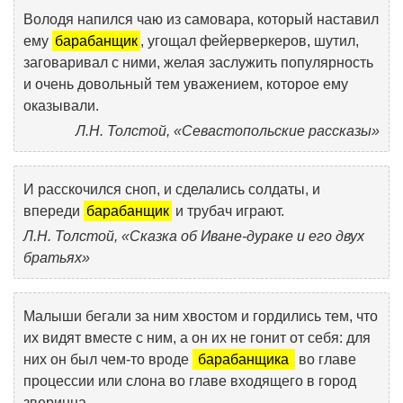
Володя напился чаю из самовара, который наставил
ему
барабанщик
, угощал фейерверкеров, шутил,
заговаривал с ними, желая заслужить популярность
и очень довольный тем уважением, которое ему
оказывали.
Л.Н. Толстой, «Севастопольские рассказы»
И расскочился сноп, и сделались солдаты, и
впереди
барабанщик
и трубач играют.
Л.Н. Толстой, «Сказка об Иване-дураке и его двух
братьях»
Малыши бегали за ним хвостом и гордились тем, что
их видят вместе с ним, а он их не гонит от себя: для
них он был чем-то вроде
барабанщика
во главе
процессии или слона во главе входящего в город
зверинца.