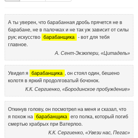
А ты уверен, что барабанная дробь прячется не в
барабане, не в палочках и не так уж зависит от силы
рук; искусство
барабанщика
- вот для тебя
главное.
А. Сент-Экзюпери, «Цитадель»
Увидел я
барабанщика
, он стоял один, бешено
колотя в яркий продолговатый бочонок.
К.К. Сергиенко, «Бородинское пробуждение»
Откинув голову, он посмотрел на меня и сказал, что
я похож на
барабанщика
его полка, который погиб
смертью храбрых при Ватерлоо.
К.К. Сергиенко, «Увези нас, Пегас»