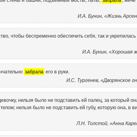
тые стены и башни, подъемные мосты, латы,
забрала
, мечи
И.А. Бунин, «Жизнь Арсе
тво, чтобы беспременно обеспечить себя, так и укрепилась
И.А. Бунин, «Хорошая 
ончательно
забрала
его в руки.
И.С. Тургенев, «Дворянское г
евочку, нельзя было не подставить ей палец, за который он
телом; нельзя было не подставить ей губу, которую она, в в
Л.Н. Толстой, «Анна Кар