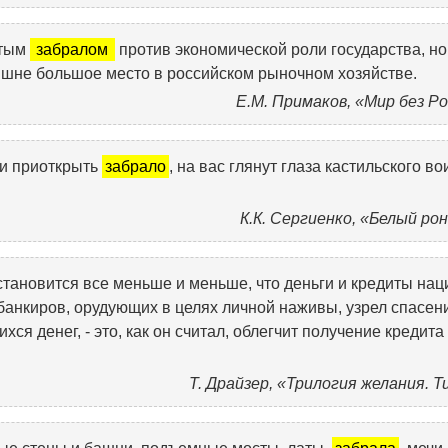
ытым
забралом
против экономической роли государства, но
лишне большое место в российском рыночном хозяйстве.
Е.М. Примаков, «Мир без Р
 и приоткрыть
забрало
, на вас глянут глаза кастильского во
К.К. Сергиенко, «Белый ро
становится все меньше и меньше, что деньги и кредиты нац
банкиров, орудующих в целях личной наживы, узрел спасен
я денег, - это, как он считал, облегчит получение кредита
Т. Драйзер, «Трилогия желания. 