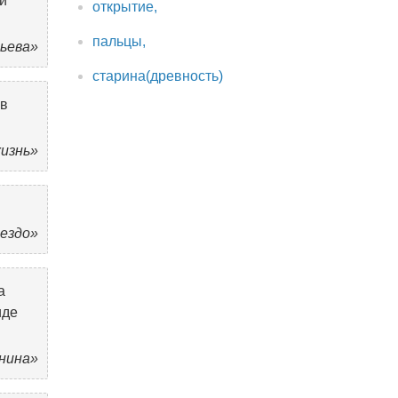
 и
открытие,
пальцы,
ньева»
старина(древность)
 в
жизнь»
нездо»
а
иде
енина»