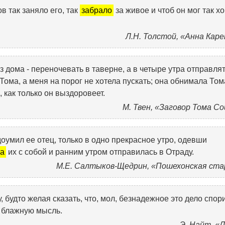
в так заняло его, так
забрало
за живое и чтоб он мог так х
Л.Н. Толстой, «Анна Кар
 дома - переночевать в таверне, а в четыре утра отправлят
Тома, а меня на порог не хотела пускать; она обнимала Том
 как только он выздоровеет.
М. Твен, «Заговор Тома С
оумил ее отец, только в одно прекрасное утро, одевши
ла
их с собой и ранним утром отправилась в Отраду.
М.Е. Салтыков-Щедрин, «Пошехонская ста
 будто желая сказать, что, мол, безнадежное это дело спори
у блажную мысль.
Э. Найт, «