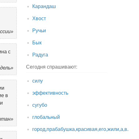
Карандаш
Хвост
Ручьи
оссии»
Бык
ина с
Радуга
Сегодня спрашивают:
ндель»
силу
ии
эффективность
ие в
 и
сугубо
глобальный
Титан»
город,прабабушка,красивая,его,жили,а,в.