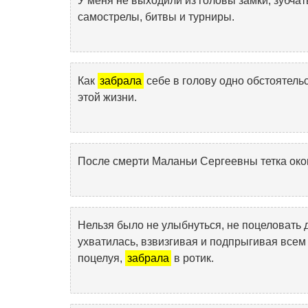
У меня не выходили из головы замки, зубча
самострелы, битвы и турниры.
Как
забрала
себе в голову одно обстоятельс
этой жизни.
После смерти Маланьи Сергеевны тетка ок
Нельзя было не улыбнуться, не поцеловать д
ухватилась, взвизгивая и подпрыгивая всем 
поцелуя,
забрала
в ротик.