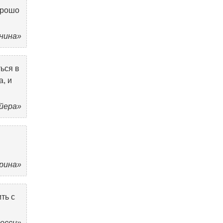
орошо
енина»
ься в
а, и
ойера»
рина»
ть с
Лесси»