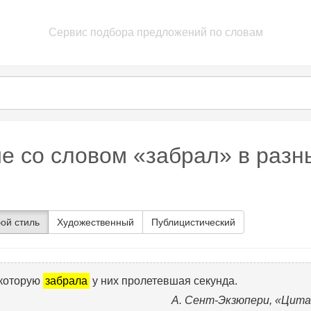
Сервис подбора предложений по словам
е со словом «забрал» в разн
ой стиль
Художественный
Публицистический
 которую
забрала
у них пролетевшая секунда.
А. Сент-Экзюпери, «Цита