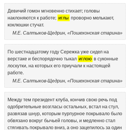
Девичий гомон мгновенно стихает; головы
наклоняются к работе;
иглы
проворно мелькают,
коклюшки стучат.
М.Е. Салтыков-Щедрин, «Пошехонская старина»
По шестнадцатому году Сережка уже сидел на
верстаке и беспорядочно тыкал
иглою
в суконные
лоскутки, на которых его приучали к настоящей
работе.
М.Е. Салтыков-Щедрин, «Пошехонская старина»
Между тем президент клуба, кончив свою речь под
одобрительные возгласы остальных, встал на стул,
развязав шнур, которым пурпурное покрывало было
обвязано вокруг бычьей головы, и медленно стал
стягивать покрывало вниз, а оно зацепилось за один