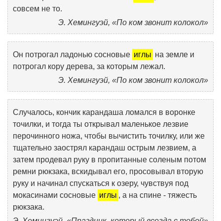
совсем не то.
Э. Хемингуэй, «По ком звонит колокол»
Он потрогал ладонью сосновые
иглы
на земле и
потрогал кору дерева, за которым лежал.
Э. Хемингуэй, «По ком звонит колокол»
Случалось, кончик карандаша ломался в воронке
точилки, и тогда ты открывал маленькое лезвие
перочинного ножа, чтобы вычистить точилку, или же
тщательно заострял карандаш острым лезвием, а
затем продевал руку в пропитанные соленым потом
ремни рюкзака, вскидывал его, просовывал вторую
руку и начинал спускаться к озеру, чувствуя под
мокасинами сосновые
иглы
, а на спине - тяжесть
рюкзака.
Э. Хемингуэй, «Праздник, который всегда с тобой»