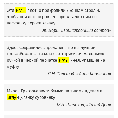
Эти
иглы
плотно прикрепили к концам стрел и,
чтобы они летели ровнее, привязали к ним по
нескольку перьев какаду.
Ж. Верн, «Таинственный остров»
Здесь сохранились предания, что вы лучший
конькобежец, - сказала она, стряхивая маленькою
ручкой в черной перчатке
иглы
инея, упавшие на
муфту.
Л.Н. Толстой, «Анна Каренина»
Мирон Григорьевич зяблыми пальцами вдевал в
иглу
-цыганку суровинку.
М.А. Шолохов, «Тихий Дон»