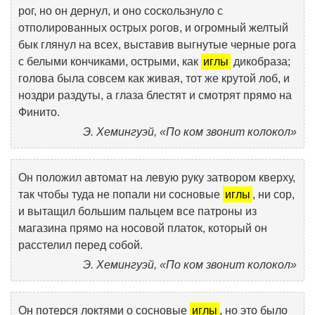
рог, но он дернул, и оно соскользнуло с
отполированных острых рогов, и огромный желтый
бык глянул на всех, выставив выгнутые черные рога
с белыми кончиками, острыми, как
иглы
дикобраза;
голова была совсем как живая, тот же крутой лоб, и
ноздри раздуты, а глаза блестят и смотрят прямо на
Финито.
Э. Хемингуэй, «По ком звонит колокол»
Он положил автомат на левую руку затвором кверху,
так чтобы туда не попали ни сосновые
иглы
, ни сор,
и вытащил большим пальцем все патроны из
магазина прямо на носовой платок, который он
расстелил перед собой.
Э. Хемингуэй, «По ком звонит колокол»
Он потерся локтями о сосновые
иглы
, но это было