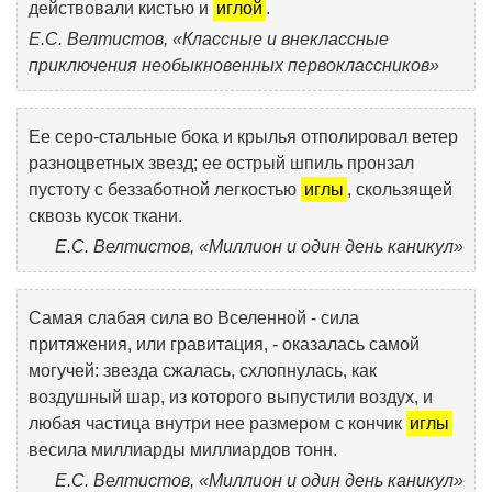
действовали кистью и
иглой
.
Е.С. Велтистов, «Классные и внеклассные
приключения необыкновенных первоклассников»
Ее серо-стальные бока и крылья отполировал ветер
разноцветных звезд; ее острый шпиль пронзал
пустоту с беззаботной легкостью
иглы
, скользящей
сквозь кусок ткани.
Е.С. Велтистов, «Миллион и один день каникул»
Самая слабая сила во Вселенной - сила
притяжения, или гравитация, - оказалась самой
могучей: звезда сжалась, схлопнулась, как
воздушный шар, из которого выпустили воздух, и
любая частица внутри нее размером с кончик
иглы
весила миллиарды миллиардов тонн.
Е.С. Велтистов, «Миллион и один день каникул»