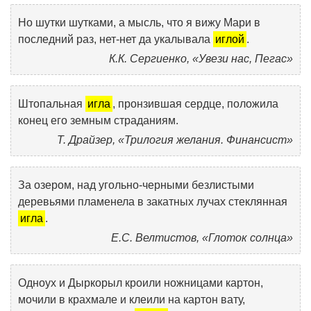
Но шутки шутками, а мысль, что я вижу Мари в
последний раз, нет-нет да укалывала
иглой
.
К.К. Сергиенко, «Увези нас, Пегас»
Штопальная
игла
, пронзившая сердце, положила
конец его земным страданиям.
Т. Драйзер, «Трилогия желания. Финансист»
За озером, над угольно-черными безлистыми
деревьями пламенела в закатных лучах стеклянная
игла
.
Е.С. Велтистов, «Глоток солнца»
Одноух и Дыркорыл кроили ножницами картон,
мочили в крахмале и клеили на картон вату,