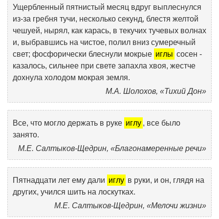
Ущербленный пятнистый месяц вдруг выплеснулся
из-за гребня тучи, несколько секунд, блестя желтой
чешуей, нырял, как карась, в текучих тучевых волнах
и, выбравшись на чистое, полил вниз сумеречный
свет; фосфорически блеснули мокрые
иглы
сосен -
казалось, сильнее при свете запахла хвоя, жестче
дохнула холодом мокрая земля.
М.А. Шолохов, «Тихий Дон»
Все, что могло держать в руке
иглу
, все было
занято.
М.Е. Салтыков-Щедрин, «Благонамеренные речи»
Пятнадцати лет ему дали
иглу
в руки, и он, глядя на
других, учился шить на лоскутках.
М.Е. Салтыков-Щедрин, «Мелочи жизни»