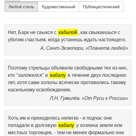
Любой стиль
Художественный
Публицистический
Нет, Барк не свыкся с
кабалой
, как свыкаешься с
убогим счастьем, когда устанешь ждать настоящего.
А. Сент-Экзюпери, «Планета людей»
Поэтому стрельцы объявили свободными тех из них,
кто "заложился" в
кабалу
в течение двух последних
лет, хотя сами холопы всячески противились такому
насильному освобождению.
Л.Н. Гумилёв, «От Руси к России»
Хоть им и приходилось нелегко - и подчас они
попадали в долговую
кабалу
у хозяина земли или
местных торговцев, - тем не менее формально они