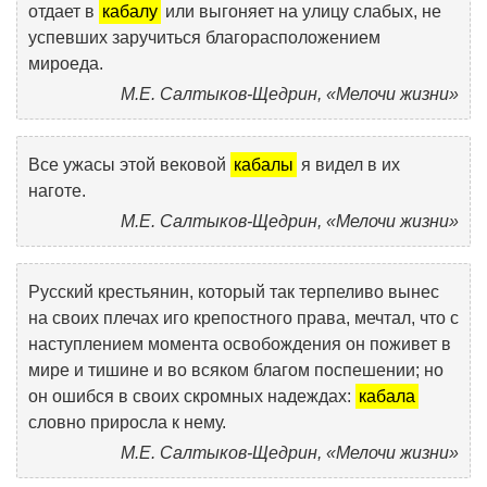
отдает в
кабалу
или выгоняет на улицу слабых, не
успевших заручиться благорасположением
мироеда.
М.Е. Салтыков-Щедрин, «Мелочи жизни»
Все ужасы этой вековой
кабалы
я видел в их
наготе.
М.Е. Салтыков-Щедрин, «Мелочи жизни»
Русский крестьянин, который так терпеливо вынес
на своих плечах иго крепостного права, мечтал, что с
наступлением момента освобождения он поживет в
мире и тишине и во всяком благом поспешении; но
он ошибся в своих скромных надеждах:
кабала
словно приросла к нему.
М.Е. Салтыков-Щедрин, «Мелочи жизни»