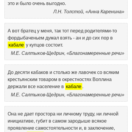
это и было очень выгодно.
Л.Н. Толстой, «Анна Каренина»
А вот братец у меня, так тот перед родителями-то
фордыбаченьем думал взять - ан и до сих пор в
кабале
у купцов состоит.
М.Е. Салтыков-Щедрин, «Благонамеренные речи»
До десяти кабаков и столько же лавочек со всяким
крестьянским товаром в окрестностях Воплина
держали все население в
кабале
.
М.Е. Салтыков-Щедрин, «Благонамеренные речи»
Она не дает простора ни личному труду, ни личной
инициативе, губит в самом зародыше всякое
проявление самостоятельности и, в заключение,