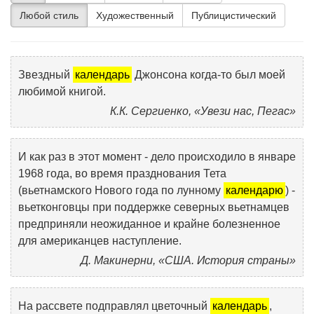
Любой стиль
Художественный
Публицистический
Звездный
календарь
Джонсона когда-то был моей
любимой книгой.
К.К. Сергиенко, «Увези нас, Пегас»
И как раз в этот момент - дело происходило в январе
1968 года, во время празднования Тета
(вьетнамского Нового года по лунному
календарю
) -
вьетконговцы при поддержке северных вьетнамцев
предприняли неожиданное и крайне болезненное
для американцев наступление.
Д. Макинерни, «США. История страны»
На рассвете подправлял цветочный
календарь
,