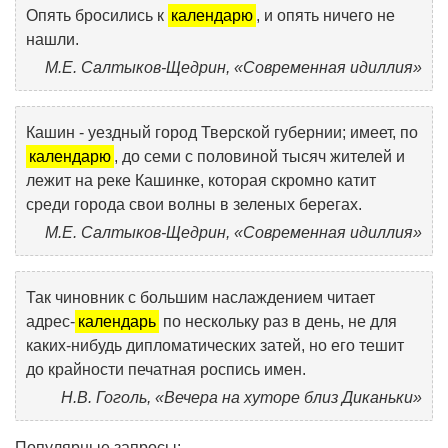
Опять бросились к
календарю
, и опять ничего не
нашли.
М.Е. Салтыков-Щедрин, «Современная идиллия»
Кашин - уездный город Тверской губернии; имеет, по
календарю
, до семи с половиной тысяч жителей и
лежит на реке Кашинке, которая скромно катит
среди города свои волны в зеленых берегах.
М.Е. Салтыков-Щедрин, «Современная идиллия»
Так чиновник с большим наслаждением читает
адрес-
календарь
по нескольку раз в день, не для
каких-нибудь дипломатических затей, но его тешит
до крайности печатная роспись имен.
Н.В. Гоголь, «Вечера на хуторе близ Диканьки»
Популярные запросы: