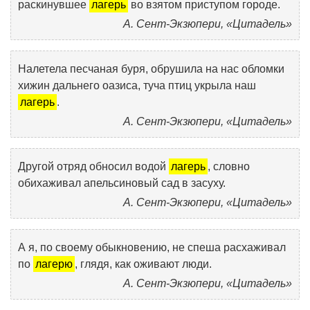
раскинувшее
лагерь
во взятом приступом городе.
А. Сент-Экзюпери, «Цитадель»
Налетела песчаная буря, обрушила на нас обломки
хижин дальнего оазиса, туча птиц укрыла наш
лагерь
.
А. Сент-Экзюпери, «Цитадель»
Другой отряд обносил водой
лагерь
, словно
обихаживал апельсиновый сад в засуху.
А. Сент-Экзюпери, «Цитадель»
А я, по своему обыкновению, не спеша расхаживал
по
лагерю
, глядя, как оживают люди.
А. Сент-Экзюпери, «Цитадель»