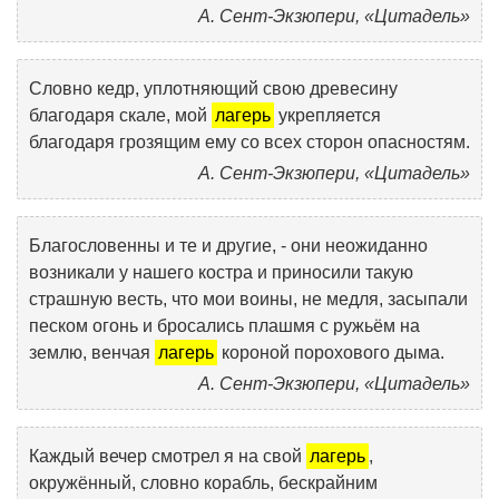
А. Сент-Экзюпери, «Цитадель»
Словно кедр, уплотняющий свою древесину
благодаря скале, мой
лагерь
укрепляется
благодаря грозящим ему со всех сторон опасностям.
А. Сент-Экзюпери, «Цитадель»
Благословенны и те и другие, - они неожиданно
возникали у нашего костра и приносили такую
страшную весть, что мои воины, не медля, засыпали
песком огонь и бросались плашмя с ружьём на
землю, венчая
лагерь
короной порохового дыма.
А. Сент-Экзюпери, «Цитадель»
Каждый вечер смотрел я на свой
лагерь
,
окружённый, словно корабль, бескрайним