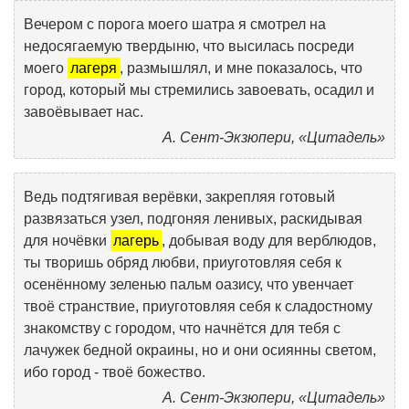
Вечером с порога моего шатра я смотрел на
недосягаемую твердыню, что высилась посреди
моего
лагеря
, размышлял, и мне показалось, что
город, который мы стремились завоевать, осадил и
завоёвывает нас.
А. Сент-Экзюпери, «Цитадель»
Ведь подтягивая верёвки, закрепляя готовый
развязаться узел, подгоняя ленивых, раскидывая
для ночёвки
лагерь
, добывая воду для верблюдов,
ты творишь обряд любви, приуготовляя себя к
осенённому зеленью пальм оазису, что увенчает
твоё странствие, приуготовляя себя к сладостному
знакомству с городом, что начнётся для тебя с
лачужек бедной окраины, но и они осиянны светом,
ибо город - твоё божество.
А. Сент-Экзюпери, «Цитадель»