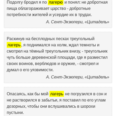
Подолгу бродил я по
лагерю
и понял: не добротная
пища облагораживает царство - добротные
потребности жителей и усердие их в трудах.
А. Сент-Экзюпери, «Цитадель»
Раскинув на бесплодных песках треугольный
лагерь
, я поднимался на холм, ждал темноты и
смотрел на тёмный треугольник внизу, - треугольник
чуть больше деревенской площади, где я разместил
своих воинов, верблюдов и оружие, - смотрел и
думал о его уязвимости.
А. Сент-Экзюпери, «Цитадель»
Опасаясь, как бы мой
лагерь
не погрузился в сон и
не растворился в забытьи, я поставил по его углам
дозорных, чтобы они вслушивались в шорохи
пустыни.