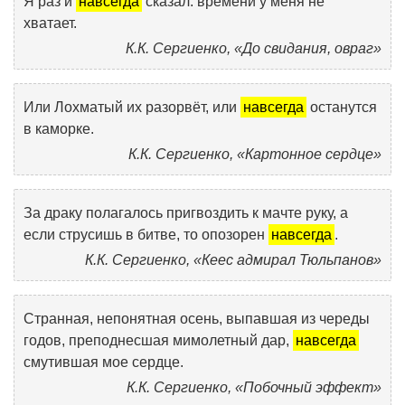
Я раз и
навсегда
сказал: времени у меня не
хватает.
К.К. Сергиенко, «До свидания, овраг»
Или Лохматый их разорвёт, или
навсегда
останутся
в каморке.
К.К. Сергиенко, «Картонное сердце»
За драку полагалось пригвоздить к мачте руку, а
если струсишь в битве, то опозорен
навсегда
.
К.К. Сергиенко, «Кеес адмирал Тюльпанов»
Странная, непонятная осень, выпавшая из череды
годов, преподнесшая мимолетный дар,
навсегда
смутившая мое сердце.
К.К. Сергиенко, «Побочный эффект»