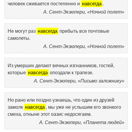
человек сживается постепенно и
навсегда
.
А. Сент-Экзюпери, «Ночной полет»
Не могут раз
навсегда
прибыть все почтовые
самолеты.
А. Сент-Экзюпери, «Ночной полет»
Из умерших делают вечных изгнанников, гостей,
которые
навсегда
опоздали к трапезе.
А. Сент-Экзюпери, «Письмо заложнику»
Но рано или поздно узнаешь, что один из друзей
замолк
навсегда
, мы уже не услышим его звонкого
смеха, отныне этот оазис недосягаем.
А. Сент-Экзюпери, «Планета людей»