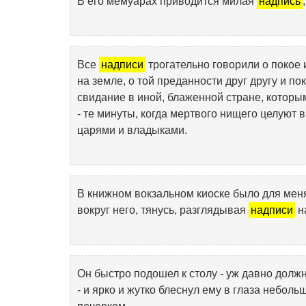
В его мемуарах приводится милая
надпись
Все
надписи
трогательно говорили о покое и
на земле, о той преданности друг другу и по
свидание в иной, блаженной стране, которым 
- те минуты, когда мертвого нищего целуют 
царями и владыками.
В книжном вокзальном киоске было для меня 
вокруг него, тянусь, разглядывая
надписи
н
Он быстро подошел к столу - уж давно должна
- и ярко и жутко блеснул ему в глаза небол