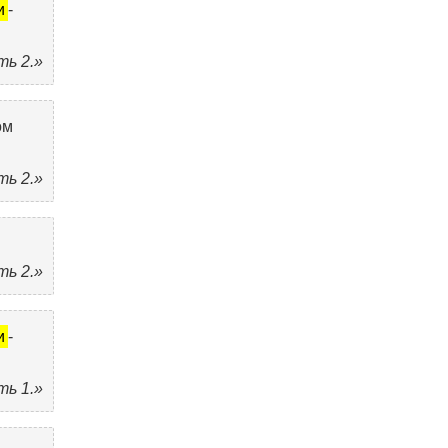
и
-
ть 2.»
ом
ть 2.»
ть 2.»
и
-
ть 1.»