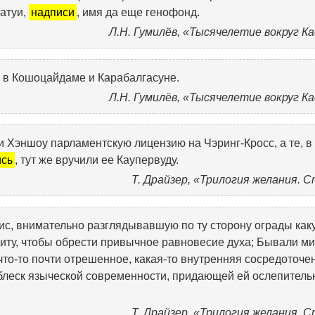
татуи,
надписи
, имя да еще генофонд.
Л.Н. Гумилёв, «Тысячелетие вокруг К
 в Кошоцайдаме и Карабалгасуне.
Л.Н. Гумилёв, «Тысячелетие вокруг К
 Хэншоу парламентскую лицензию на Чэринг-Кросс, а те, в
ись
, тут же вручили ее Каупервуду.
Т. Драйзер, «Трилогия желания. 
ис, внимательно разглядывавшую по ту сторону ограды как
иту, чтобы обрести привычное равновесие духа; Бывали ми
 что-то почти отрешенное, какая-то внутренняя сосредоточе
 блеск языческой современности, придающей ей ослепител
Т. Драйзер, «Трилогия желания. 