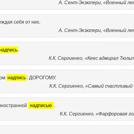
А. Сент-Экзюпери, «Военный ле
уждая себя от них.
А. Сент-Экзюпери, «Военный ле
надпись
.
К.К. Сергиенко, «Кеес адмирал Тюль
ком
надпись
: ДОРОГОМУ.
К.К. Сергиенко, «Самый счастливый
 иностранной
надписью
.
К.К. Сергиенко, «Фарфоровая г
.