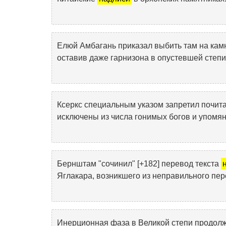
Елюй Амбагань приказал выбить там на ка
оставив даже гарнизона в опустевшей степи
Ксеркс специальным указом запретил почита
исключены из числа гонимых богов и упомя
Бернштам "сочинил" [+182] перевод текста
Яглакара, возникшего из неправильного пере
Инерционная фаза в Великой степи продолжал