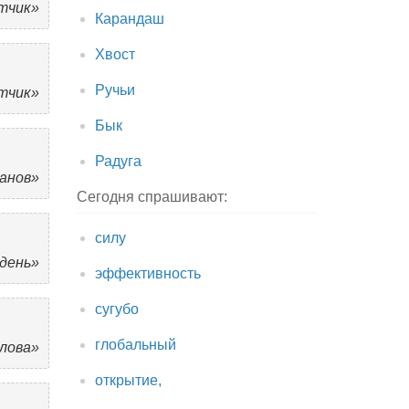
тчик»
Карандаш
Хвост
Ручьи
тчик»
Бык
Радуга
панов»
Сегодня спрашивают:
силу
 день»
эффективность
сугубо
глобальный
олова»
открытие,