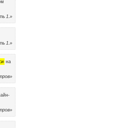
ом
ть 1.»
ть 1.»
си
на
тров»
Вайн-
тров»