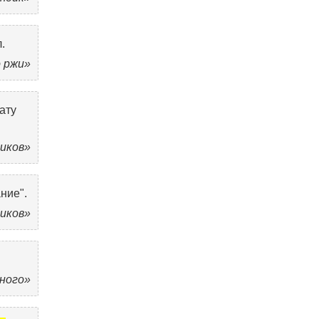
л.
о ржи»
ату
иков»
ние".
иков»
ного»