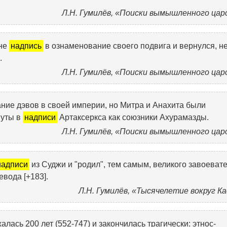
Л.Н. Гумилёв, «Поиски вымышленного цар
мне
надпись
в ознаменование своего подвига и вернулся, н
.
Л.Н. Гумилёв, «Поиски вымышленного цар
ние дэвов в своей империи, но Митра и Анахита были
нуты в
надписи
Артаксеркса как союзники Ахурамазды.
Л.Н. Гумилёв, «Поиски вымышленного цар
надписи
из Суджи и "родил", тем самым, великого завоеват
вода [+183].
Л.Н. Гумилёв, «Тысячелетие вокруг К
ась 200 лет (552-747) и закончилась трагически: этнос-