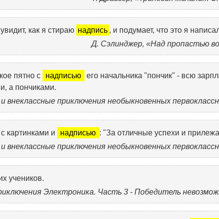
 увидит, как я стираю
надпись
, и подумает, что это я написа
Д. Сэлинджер, «Над пропастью в
кое пятно с
надписью
его начальника "пончик" - всю зарпл
и, а пончиками.
 и внеклассные приключения необыкновенных первоклассн
 с картинками и
надписью
: "За отличные успехи и прилежа
 и внеклассные приключения необыкновенных первоклассн
их учеников.
риключения Электроника. Часть 3 - Победитель невозмож