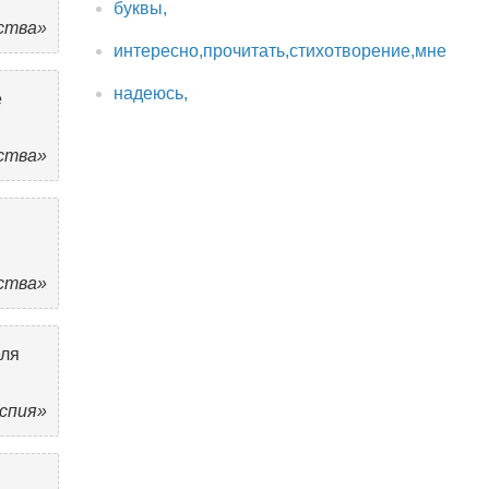
буквы,
ства»
интересно,прочитать,стихотворение,мне
надеюсь,
е
ства»
ства»
еля
аспия»