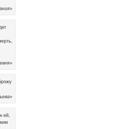
нания»
дет
мерть,
ревня»
 брожу
ньева»
н ей,
лким