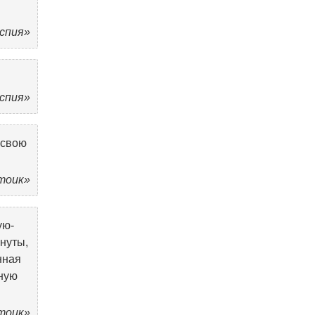
аспия»
аспия»
 свою
Стоик»
ую-
нуты,
нная
ьную
Стоик»