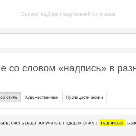
Сервис подбора предложений по словам
е со словом «надпись» в раз
ой стиль
Художественный
Публицистический
была очень рада получить в подарок книгу с
надписью
сам