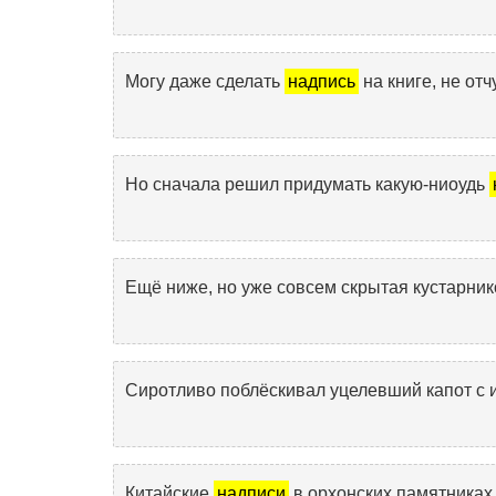
Могу даже сделать
надпись
на книге, не отч
Но сначала решил придумать какую-ниоудь
Ещё ниже, но уже совсем скрытая кустарни
Сиротливо поблёскивал уцелевший капот с
Китайские
надписи
в орхонских памятниках