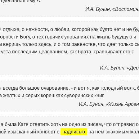
, сделанная ему А.
И.А. Бунин, «Воспоми
 отдыхе, о нежности, о любви, которой как будто нет и не бу
корности Богу, о тех горячих упованиях на жизнь будущую и
веришь только здесь, и о том равенстве, что дает только с
в уста последним целованием, как брата, сравнивают его с
И.А. Бунин, «Де
всегда большое очарование, - и вот я, как голодный волк,
а желтых и серых корешках суворинских книг.
И.А. Бунин, «Жизнь Арсе
 была Катя ответить хоть на одно из писем, что отправил о
ьшой изысканный конверт с
надписью
на нем знакомым жа