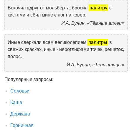
Вскочил вдруг от мольберта, бросил
палитру
с
кистями и сбил мине с ног на ковер.
И.А. Бунин, «Тёмные аллеи»
Иные сверкали всем великолепием
палитры
в
свежих красках, иные - иероглифами точек, решеток,
полос.
И.А. Бунин, «Тень птицы»
Популярные запросы:
Соловьи
Каша
Держава
Горничная