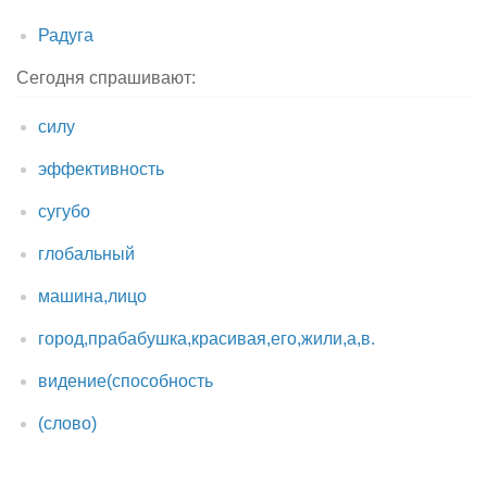
Радуга
Сегодня спрашивают:
силу
эффективность
сугубо
глобальный
машина,лицо
город,прабабушка,красивая,его,жили,а,в.
видение(способность
(слово)