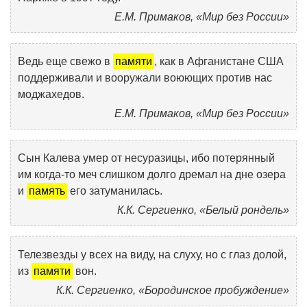
Е.М. Примаков, «Мир без России»
Ведь еще свежо в
памяти
, как в Афганистане США
поддерживали и вооружали воюющих против нас
моджахедов.
Е.М. Примаков, «Мир без России»
Сын Калева умер от несуразицы, ибо потерянный
им когда-то меч слишком долго дремал на дне озера
и
память
его затуманилась.
К.К. Сергиенко, «Белый рондель»
Телезвезды у всех на виду, на слуху, но с глаз долой,
из
памяти
вон.
К.К. Сергиенко, «Бородинское пробуждение»