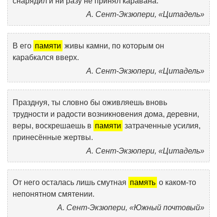
снарядил и ни разу не принял каравана.
А. Сент-Экзюпери, «Цитадель»
В его
памяти
живы камни, по которым он
карабкался вверх.
А. Сент-Экзюпери, «Цитадель»
Празднуя, ты словно бы оживляешь вновь
трудности и радости возникновения дома, деревни,
веры, воскрешаешь в
памяти
затраченные усилия,
принесённые жертвы.
А. Сент-Экзюпери, «Цитадель»
От него осталась лишь смутная
память
о каком-то
непонятном смятении.
А. Сент-Экзюпери, «Южный почтовый»