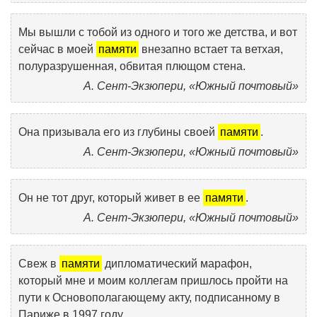
Мы вышли с тобой из одного и того же детства, и вот
сейчас в моей
памяти
внезапно встает та ветхая,
полуразрушенная, обвитая плющом стена.
А. Сент-Экзюпери, «Южный почтовый»
Она призывала его из глубины своей
памяти
.
А. Сент-Экзюпери, «Южный почтовый»
Он не тот друг, который живет в ее
памяти
.
А. Сент-Экзюпери, «Южный почтовый»
Свеж в
памяти
дипломатический марафон,
который мне и моим коллегам пришлось пройти на
пути к Основополагающему акту, подписанному в
Париже в 1997 году.