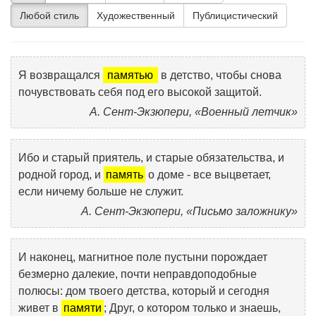
Любой стиль
Художественный
Публицистический
Я возвращался
памятью
в детство, чтобы снова
почувствовать себя под его высокой защитой.
А. Сент-Экзюпери, «Военный летчик»
Ибо и старый приятель, и старые обязательства, и
родной город, и
память
о доме - все выцветает,
если ничему больше не служит.
А. Сент-Экзюпери, «Письмо заложнику»
И наконец, магнитное поле пустыни порождает
безмерно далекие, почти неправдоподобные
полюсы: дом твоего детства, который и сегодня
живет в
памяти
; Друг, о котором только и знаешь,