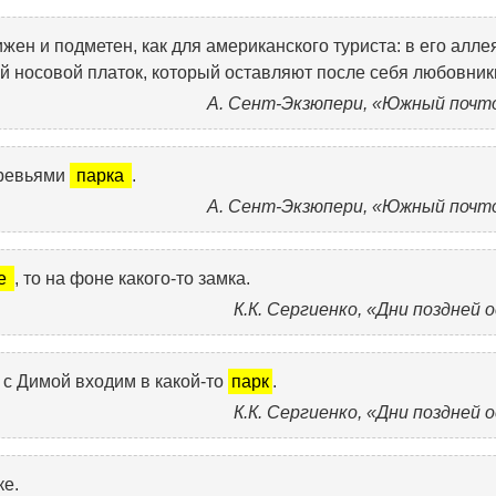
ен и подметен, как для американского туриста: в его алле
ый носовой платок, который оставляют после себя любовник
А. Сент-Экзюпери, «Южный почт
еревьями
парка
.
А. Сент-Экзюпери, «Южный почт
е
, то на фоне какого-то замка.
К.К. Сергиенко, «Дни поздней 
 с Димой входим в какой-то
парк
.
К.К. Сергиенко, «Дни поздней 
ке.