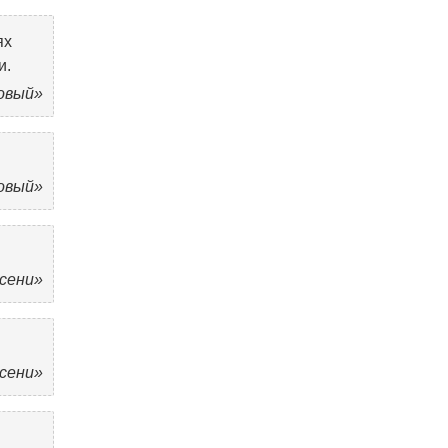
ях
и.
овый»
овый»
осени»
осени»