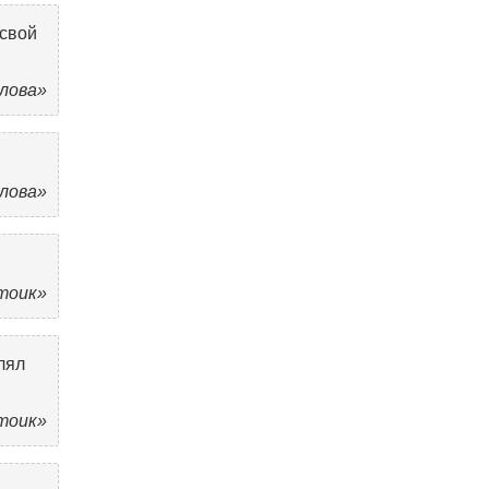
 свой
олова»
олова»
Стоик»
лял
Стоик»