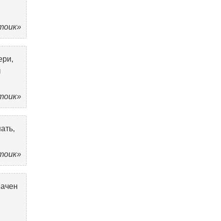
Стоик»
ери,
ы
Стоик»
ать,
Стоик»
начен