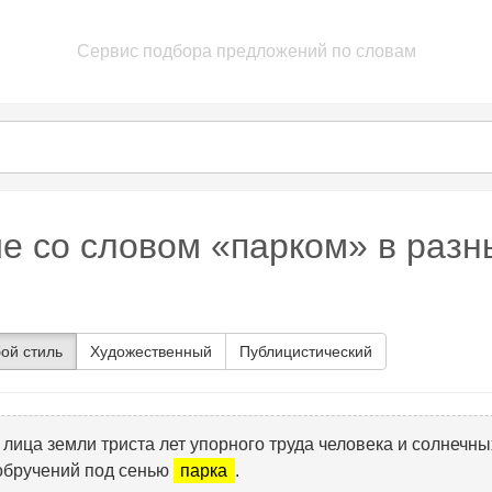
Сервис подбора предложений по словам
е со словом «парком» в разн
ой стиль
Художественный
Публицистический
 лица земли триста лет упорного труда человека и солнечны
 обручений под сенью
парка
.