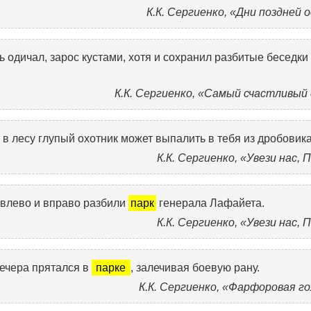
К.К. Сергиенко, «Дни поздней 
рь одичал, зарос кустами, хотя и сохранил разбитые беседки
К.К. Сергиенко, «Самый счастливый
 лесу глупый охотник может выпалить в тебя из дробовика
К.К. Сергиенко, «Увези нас, 
 влево и вправо разбили
парк
генерала Лафайета.
К.К. Сергиенко, «Увези нас, 
вечера прятался в
парке
, залечивая боевую рану.
К.К. Сергиенко, «Фарфоровая г