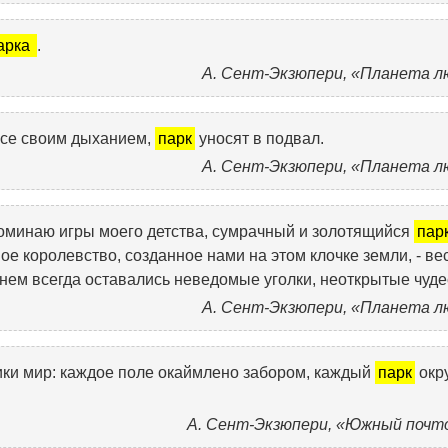
арка
.
А. Сент-Экзюпери, «Планета л
все своим дыханием,
парк
уносят в подвал.
А. Сент-Экзюпери, «Планета л
оминаю игры моего детства, сумрачный и золотящийся
пар
е королевство, созданное нами на этом клочке земли, - ве
 нем всегда оставались неведомые уголки, неоткрытые чуде
А. Сент-Экзюпери, «Планета л
ки мир: каждое поле окаймлено забором, каждый
парк
окр
А. Сент-Экзюпери, «Южный почт