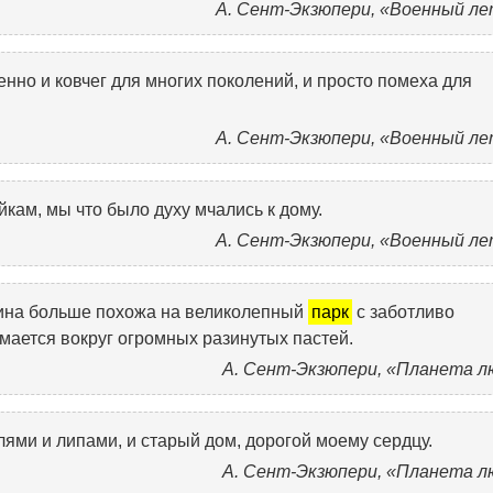
А. Сент-Экзюпери, «Военный ле
нно и ковчег для многих поколений, и просто помеха для
А. Сент-Экзюпери, «Военный ле
йкам, мы что было духу мчались к дому.
А. Сент-Экзюпери, «Военный ле
ина больше похожа на великолепный
парк
с заботливо
мается вокруг огромных разинутых пастей.
А. Сент-Экзюпери, «Планета л
лями и липами, и старый дом, дорогой моему сердцу.
А. Сент-Экзюпери, «Планета л