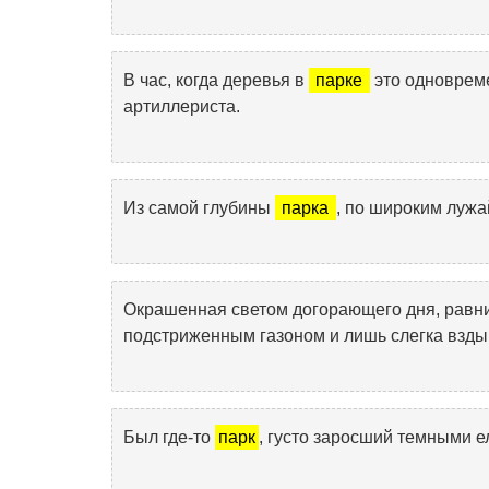
В час, когда деревья в
парке
это одновреме
артиллериста.
Из самой глубины
парка
, по широким лужа
Окрашенная светом догорающего дня, равн
подстриженным газоном и лишь слегка взды
Был где-то
парк
, густо заросший темными е