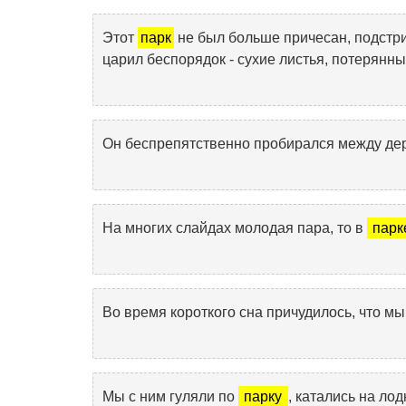
Этот
парк
не был больше причесан, подстриж
царил беспорядок - сухие листья, потерянн
Он беспрепятственно пробирался между д
На многих слайдах молодая пара, то в
парк
Во время короткого сна причудилось, что мы
Мы с ним гуляли по
парку
, катались на лод