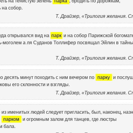
еть на тенистую зелень
парка
, бродить по дорожкам,
 на собор.
Т. Драйзер, «Трилогия желания. 
уда открывался вид на
парк
и на собор Парижской богомат
ль-моголем а ля Суданов Толлифер посвящал Эйлин в тайн
Т. Драйзер, «Трилогия желания. 
ло десять минут походить с ним вечером по
парку
и послуш
аковы его склонности и взгляды.
Т. Драйзер, «Трилогия желания. 
 из именитых людей следует пригласить, был, наконец, наз
м
парком
и огромным залом для танцев, где люстры
м бала.