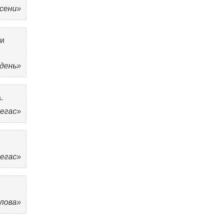
осени»
 и
 день»
.
Пегас»
Пегас»
олова»