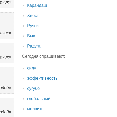
тчик»
Карандаш
Хвост
Ручьи
тчик»
Бык
Радуга
Сегодня спрашивают:
тчик»
силу
эффективность
юдей»
сугубо
глобальный
молвить,
юдей»