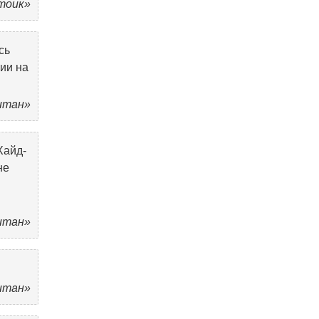
Стоик»
сь
ии на
Титан»
Хайд-
не
Титан»
Титан»