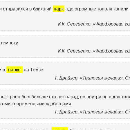
 и отправился в ближний
парк
, где огромные тополя копили
К.К. Сергиенко, «Фарфоровая г
 темноту.
К.К. Сергиенко, «Фарфоровая г
м в
парке
на Темзе.
Т. Драйзер, «Трилогия желания. 
 выстроен был больше ста лет назад, но внутри он представ
всеми современными удобствами.
Т. Драйзер, «Трилогия желания. 