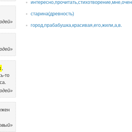
интересно,прочитать,стихотворение,мне,оче
старина(древность)
юдей»
город,прабабушка,красивая,его,жили,а,в.
юдей»
к
,
сь-то
са.
юдей»
ужен
овый»