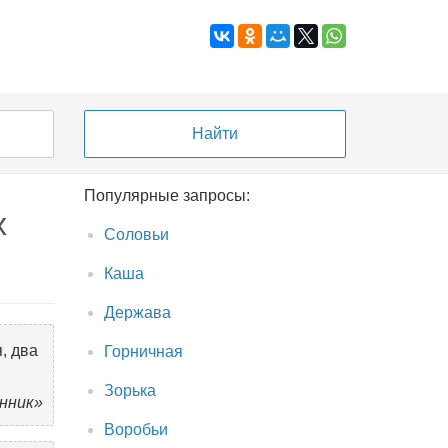
Популярные запросы:
х
Соловьи
Каша
Держава
, два
Горничная
Зорька
енник»
Воробьи