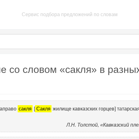
Сервис подбора предложений по словам
е со словом «сакля» в разны
 направо
сакля
[
Сакля
жилище кавказских горцев] татарская
Л.Н. Толстой, «Кавказский пл