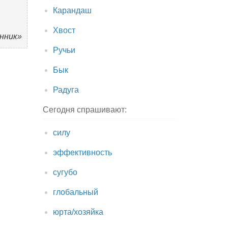
Карандаш
Хвост
енник»
Ручьи
Бык
Радуга
Сегодня спрашивают:
силу
эффективность
сугубо
глобальный
юрта/хозяйка