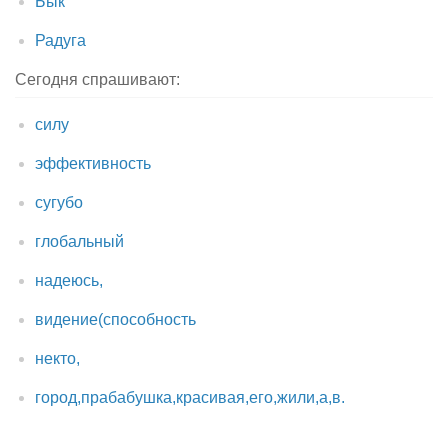
Бык
Радуга
Сегодня спрашивают:
силу
эффективность
сугубо
глобальный
надеюсь,
видение(способность
некто,
город,прабабушка,красивая,его,жили,а,в.