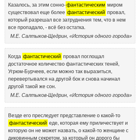
Казалось, за этим сонно-
фантастическим
миром
существовал еще более
фантастический
провал,
который разрешал все затруднения тем, что в нем
все пропадало, - всё без остатка.
М.Е. Салтыков-Щедрин, «История одного города»
Когда
фантастический
провал поглощал
достаточное количество фантастических теней,
Угрюм-Бурчеев, если можно так выразиться,
перевертывался на другой бок и снова начинал
другой такой же сон.
М.Е. Салтыков-Щедрин, «История одного города»
Везде его преследует представление о какой-то
фантастический
еде, которая ему приличествует и
которую он не может назвать, о какой-то женщине с
диковинным секретом, за который он дорого бы