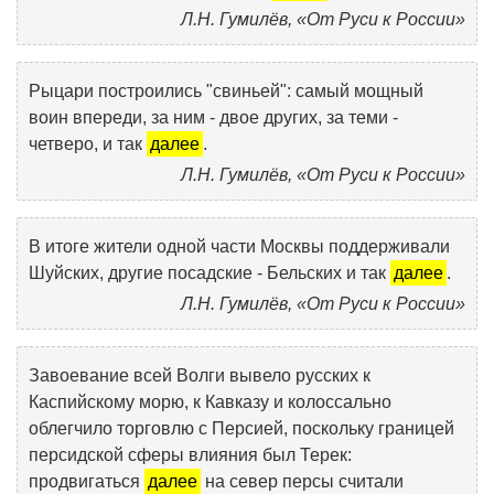
Л.Н. Гумилёв, «От Руси к России»
Рыцари построились "свиньей": самый мощный
воин впереди, за ним - двое других, за теми -
четверо, и так
далее
.
Л.Н. Гумилёв, «От Руси к России»
В итоге жители одной части Москвы поддерживали
Шуйских, другие посадские - Бельских и так
далее
.
Л.Н. Гумилёв, «От Руси к России»
Завоевание всей Волги вывело русских к
Каспийскому морю, к Кавказу и колоссально
облегчило торговлю с Персией, поскольку границей
персидской сферы влияния был Терек:
продвигаться
далее
на север персы считали