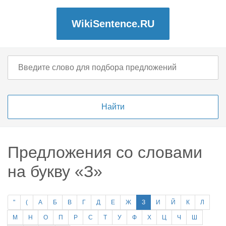
WikiSentence.RU
Предложения со словами
на букву «З»
"
(
А
Б
В
Г
Д
Е
Ж
З
И
Й
К
Л
М
Н
О
П
Р
С
Т
У
Ф
Х
Ц
Ч
Ш