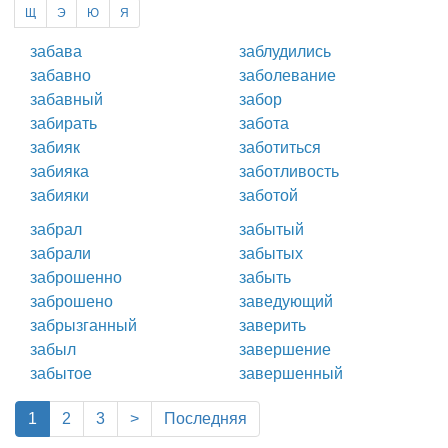
Щ
Э
Ю
Я
забава
заблудились
забавно
заболевание
забавный
забор
забирать
забота
забияк
заботиться
забияка
заботливость
забияки
заботой
забрал
забытый
забрали
забытых
заброшенно
забыть
заброшено
заведующий
забрызганный
заверить
забыл
завершение
забытое
завершенный
(current)
1
2
3
>
Последняя