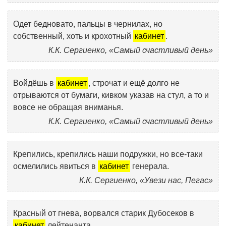
Одет бедновато, пальцы в чернилах, но
собственный, хоть и крохотный
кабинет
.
К.К. Сергиенко, «Самый счастливый день»
Войдёшь в
кабинет
, строчат и ещё долго не
отрываются от бумаги, кивком указав на стул, а то и
вовсе не обращая вниманья.
К.К. Сергиенко, «Самый счастливый день»
Крепились, крепились наши подружки, но все-таки
осмелились явиться в
кабинет
генерала.
К.К. Сергиенко, «Увези нас, Пегас»
Красный от гнева, ворвался старик Дубосеков в
кабинет
лейтенанта.