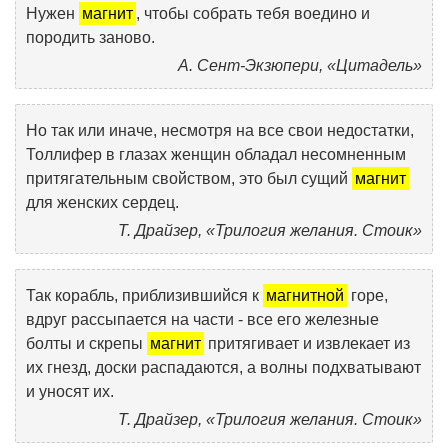
Нужен
магнит
, чтобы собрать тебя воедино и
породить заново.
А. Сент-Экзюпери, «Цитадель»
Но так или иначе, несмотря на все свои недостатки,
Толлифер в глазах женщин обладал несомненным
притягательным свойством, это был сущий
магнит
для женских сердец.
Т. Драйзер, «Трилогия желания. Стоик»
Так корабль, приблизившийся к
магнитной
горе,
вдруг рассыпается на части - все его железные
болты и скрепы
магнит
притягивает и извлекает из
их гнезд, доски распадаются, а волны подхватывают
и уносят их.
Т. Драйзер, «Трилогия желания. Стоик»