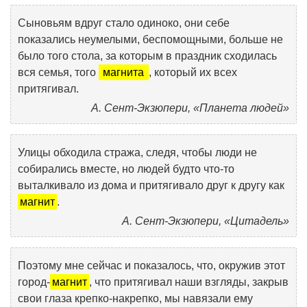
Сыновьям вдруг стало одиноко, они себе
показались неумелыми, беспомощными, больше не
было того стола, за которым в праздник сходилась
вся семья, того
магнита
, который их всех
притягивал.
А. Сент-Экзюпери, «Планета людей»
Улицы обходила стража, следя, чтобы люди не
собирались вместе, но людей будто что-то
выталкивало из дома и притягивало друг к другу как
магнит
.
А. Сент-Экзюпери, «Цитадель»
Поэтому мне сейчас и показалось, что, окружив этот
город-
магнит
, что притягивал наши взгляды, закрыв
свои глаза крепко-накрепко, мы навязали ему