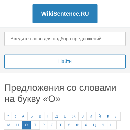
WikiSentence.RU
Предложения со словами
на букву «О»
"
(
А
Б
В
Г
Д
Е
Ж
З
И
Й
К
Л
М
Н
О
П
Р
С
Т
У
Ф
Х
Ц
Ч
Ш