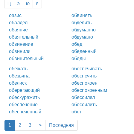
Щ
Э
Ю
Я
оазис
обвинять
обалдел
обделить
обаяние
обдуманно
обаятельный
обдумано
обвинение
обед
обвинили
обеденный
обвинительный
обеды
обежать
обеспечивать
обезьяна
обеспечить
обелиск
обеспокоен
оберегающий
обеспокоенным
обескуражить
обессилел
обеспечение
обессилить
обеспеченный
обет
(current)
1
2
3
>
Последняя