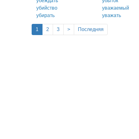
убеждать
убыток
убийство
уважаемый
убирать
уважать
(current)
1
2
3
>
Последняя