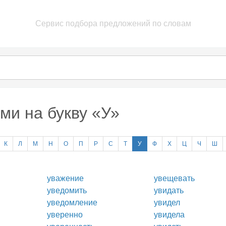
Сервис подбора предложений по словам
ми на букву «У»
К
Л
М
Н
О
П
Р
С
Т
У
Ф
Х
Ц
Ч
Ш
уважение
увещевать
уведомить
увидать
уведомление
увидел
уверенно
увидела