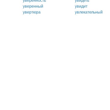
уверенность
увидеть
уверенный
увидит
увертюра
увлекательный