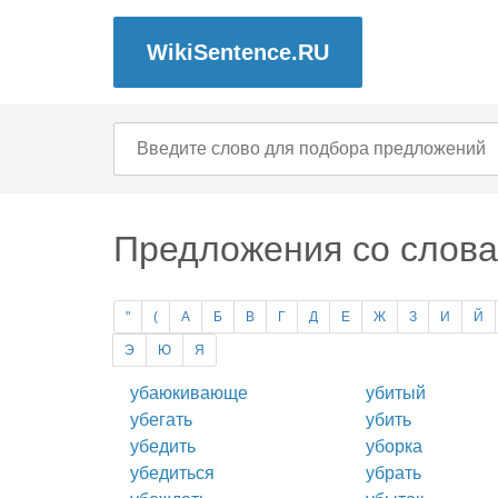
WikiSentence.RU
Предложения со слова
"
(
А
Б
В
Г
Д
Е
Ж
З
И
Й
Э
Ю
Я
убаюкивающе
убитый
убегать
убить
убедить
уборка
убедиться
убрать