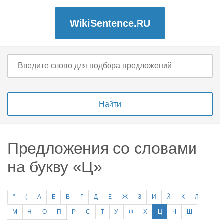
WikiSentence.RU
Предложения со словами
на букву «Ц»
"
(
А
Б
В
Г
Д
Е
Ж
З
И
Й
К
Л
М
Н
О
П
Р
С
Т
У
Ф
Х
Ц
Ч
Ш