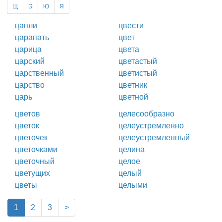
Щ
Э
Ю
Я
цапли
цвести
царапать
цвет
царица
цвета
царский
цветастый
царственный
цветистый
царство
цветник
царь
цветной
цветов
целесообразно
цветок
целеустремленно
цветочек
целеустремленный
цветочками
целина
цветочный
целое
цветущих
целый
цветы
целыми
(current)
1
2
3
>